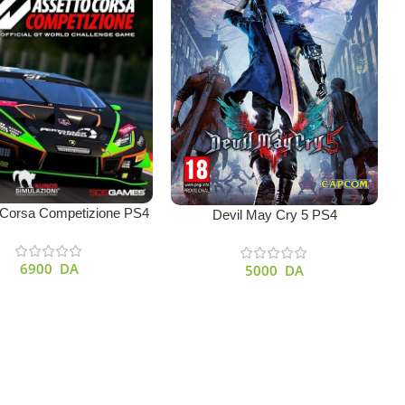
A
u Panier
 Corsa Competizione PS4
Ajouter Au Panier
Devil May Cry 5 PS4
6900
DA
5000
DA