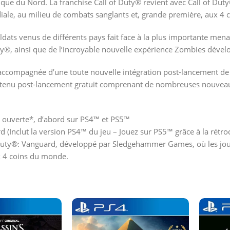
frique du Nord. La franchise Call of Duty® revient avec Call of 
ale, au milieu de combats sanglants et, grande première, aux 4
ts venus de différents pays fait face à la plus importante menac
y®, ainsi que de l’incroyable nouvelle expérience Zombies dével
accompagnée d’une toute nouvelle intégration post-lancement de 
ontenu post-lancement gratuit comprenant de nombreuses nouveau
a ouverte*, d’abord sur PS4™ et PS5™
rd (Inclut la version PS4™ du jeu – Jouez sur PS5™ grâce à la rétro
of Duty®: Vanguard, développé par Sledgehammer Games, où les jo
x 4 coins du monde.