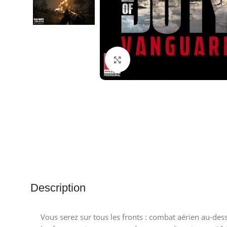
Agrandir
Description
Vous serez sur tous les fronts : combat aérien au-dess