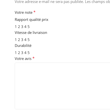
Votre adresse e-mail ne sera pas publiée.
Les champs obl
*
Votre note
Rapport qualité prix
1
2
3
4
5
Vitesse de livraison
1
2
3
4
5
Durabilité
1
2
3
4
5
*
Votre avis