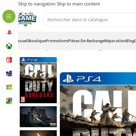
Skip to navigation
Skip to main content
Accueil
Boutique
Promotions
Pièces De Rechange
Réparation
Blog
Accueil
/
Playstation
/
Jeux-vidéos / Digitale
/
PS4
/
Call