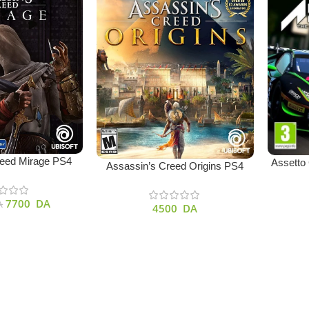
r
reed Mirage PS4
Ajouter A
Assetto
Ajouter Au Panier
Assassin’s Creed Origins PS4
7700
DA
A
4500
DA