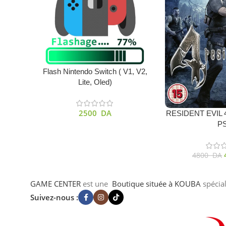
Acheter Le Produit
Flash Nintendo Switch ( V1, V2,
Lite, Oled)
2500
DA
Ajouter Au Panier
RESIDENT EVIL
P
4800
DA
GAME CENTER
est une
Boutique
située à KOUBA
spécia
Suivez-nous :