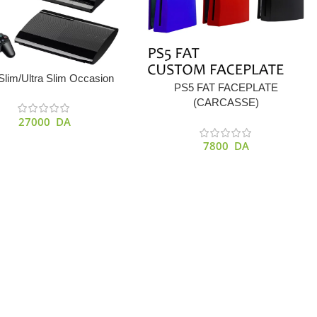
s Options
lim/Ultra Slim Occasion
Choix Des Options
PS5 FAT FACEPLATE
(CARCASSE)
27000
DA
7800
DA