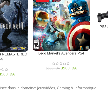
Choix De
PS3 S
Ajouter Au Panier
Lego Marvel’s Avengers PS4
 4 REMASTERED
S4
3900
DA
5500
DA
4500
DA
lisée dans le domaine: Jeuxvidéos, Gaming & Informatique.