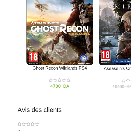
Ajouter Au Panier
Ajouter Au Panie
Ghost Recon Wildlands PS4
Assassin’s C
4700
DA
10400
D
Avis des clients