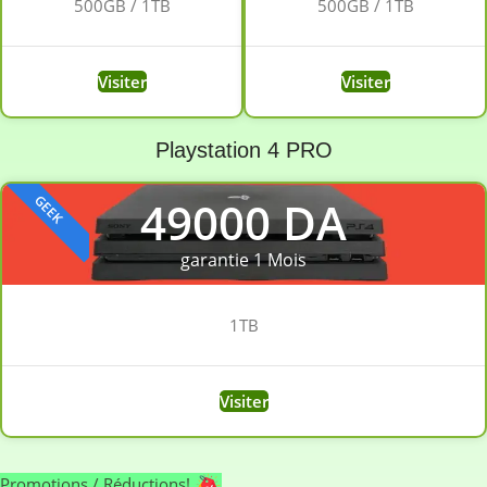
500GB / 1TB
500GB / 1TB
Visiter
Visiter
Playstation 4 PRO
GEEK
49000 DA
garantie 1 Mois
1TB
Visiter
Promotions / Réductions!