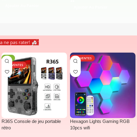
Ajouter Au Panier
Ajouter Au Panier
a ne pas rater!
-14%
TOP VENTES
TOP VENTES
R36S Console de jeu portable
Hexagon Lights Gaming RGB
rétro
10pcs wifi