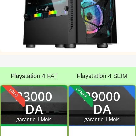
découvrez nos
PC Gamers
Playstation 4 FAT
Playstation 4 SLIM
decouvrir nos produits
GAMER
SOLO
33000
39000
DA
DA
garantie 1 Mois
garantie 1 Mois