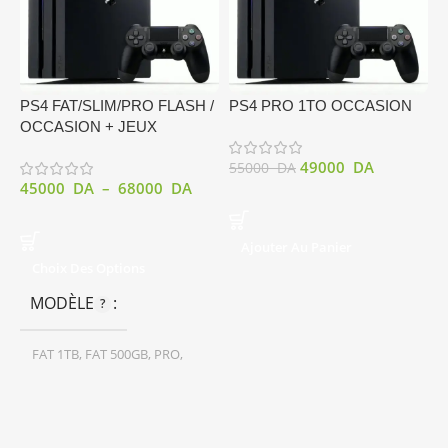
P
1
PS4 FAT/SLIM/PRO FLASH /
PS4 PRO 1TO OCCASION
OCCASION + JEUX
49000
DA
55000
DA
45000
DA
–
68000
DA
Ajouter Au Panier
Choix Des Options
MODÈLE
FAT 1TB
,
FAT 500GB
,
PRO
,
SLIM 1TB
,
SLIM 500GB