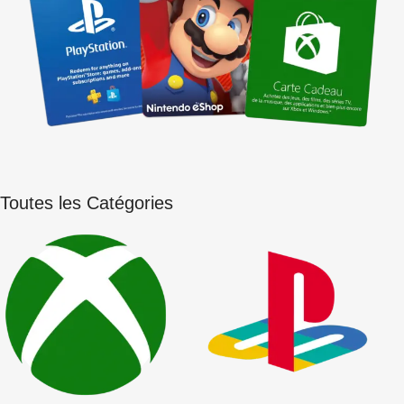
Flash, Glich, Jeux, ...
Parcourir
Acheter maintenant!
Toutes les Catégories