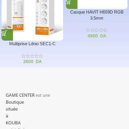
Casque HAVIT H659D RGB
3.5mm
4900
DA
Multiprise Ldnio SEC1-C
3800
DA
GAME CENTER
est une
Boutique
située
à
KOUBA