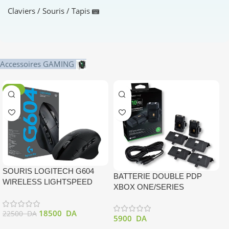
Claviers / Souris / Tapis
Accessoires GAMING
-18%
SOURIS LOGITECH G604
BATTERIE DOUBLE PDP
WIRELESS LIGHTSPEED
XBOX ONE/SERIES
C
G
18500
DA
22500
DA
5900
DA