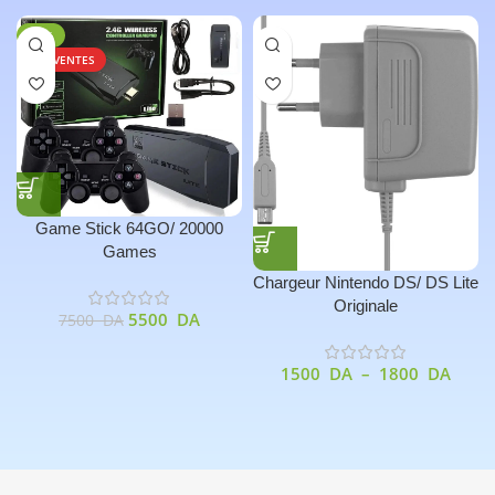
-27%
TOP VENTES
Game Stick 64GO/ 20000
Games
Chargeur Nintendo DS/ DS Lite
Originale
5500
DA
7500
DA
1500
DA
–
1800
DA