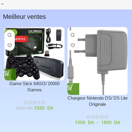
→
Meilleur ventes
-27%
TOP VENTES
Game Stick 64GO/ 20000
Games
Chargeur Nintendo DS/ DS Lite
Originale
5500
DA
7500
DA
1500
DA
–
1800
DA