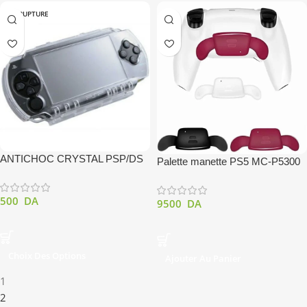
EN RUPTURE
ANTICHOC CRYSTAL PSP/DS
Palette manette PS5 MC-P5300
500
DA
9500
DA
Choix Des Options
Ajouter Au Panier
1
2