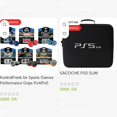
Ajouter Au Panier
Ajouter Au Panier
TOP VENTES
EN RUPTURE
TOP VENTES
SACOCHE PS5 SLIM
KontrolFreek for Sports Games
Performance Grips Ps4/Ps5
5900
DA
2000
DA
Lire La Suite