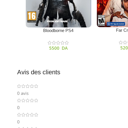
Ajouter Au Panie
Ajouter Au Panier
Far C
Bloodborne PS4
52
5500
DA
Avis des clients
0 avis
0
0