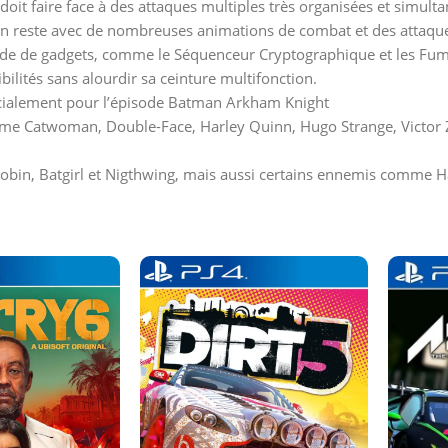
t faire face à des attaques multiples très organisées et simult
en reste avec de nombreuses animations de combat et des attaques,
 de gadgets, comme le Séquenceur Cryptographique et les Fumigè
bilités sans alourdir sa ceinture multifonction.
écialement pour l’épisode Batman Arkham Knight
mme Catwoman, Double-Face, Harley Quinn, Hugo Strange, Victor 
bin, Batgirl et Nigthwing, mais aussi certains ennemis comme H