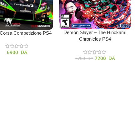
Ajouter Au Panier
A
Demon Slayer – The Hinokami
u Panier
 Corsa Competizione PS4
Chronicles PS4
6900
DA
7200
DA
7700
DA