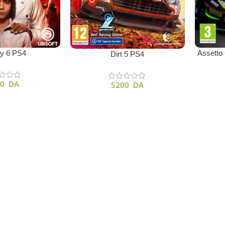
Ajouter A
r
Assetto
ry 6 PS4
Ajouter Au Panier
Dirt 5 PS4
00
DA
5200
DA