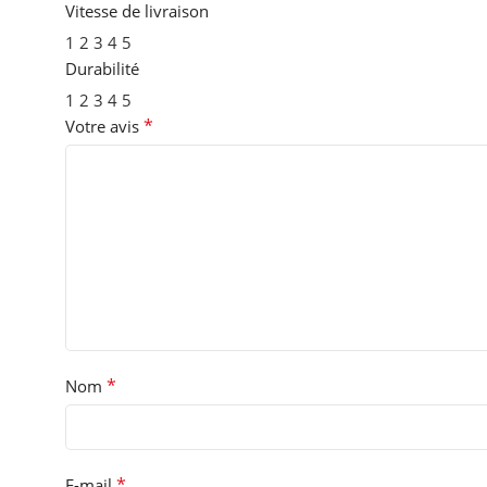
Vitesse de livraison
1
2
3
4
5
Durabilité
1
2
3
4
5
*
Votre avis
*
Nom
*
E-mail