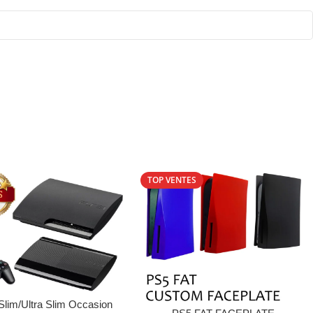
TOP VENTES
s Options
lim/Ultra Slim Occasion
Choix Des Options