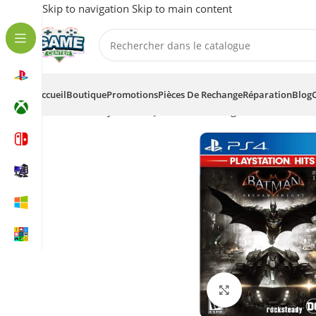
Skip to navigation
Skip to main content
Accueil
Boutique
Promotions
Pièces De Rechange
Réparation
Blog
Accueil
/
Playstation
/
Jeux-vidéos / Digitale
/
PS4
/
Batm
Agrandir