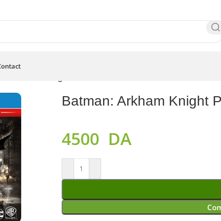
Contact
an: Arkham Knight PS4
Batman: Arkham Knight 
4500
DA
Com