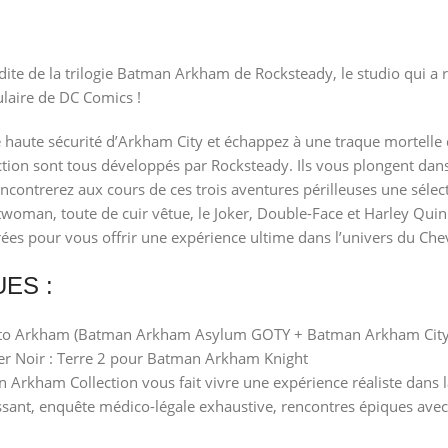
dite de la trilogie Batman Arkham de Rocksteady, le studio qui a
ulaire de DC Comics !
de haute sécurité d’Arkham City et échappez à une traque mortell
ion sont tous développés par Rocksteady. Ils vous plongent dans
encontrerez aux cours de ces trois aventures périlleuses une sélec
oman, toute de cuir vêtue, le Joker, Double-Face et Harley Quin
orées pour vous offrir une expérience ultime dans l’univers du Che
ES :
n to Arkham (Batman Arkham Asylum GOTY + Batman Arkham Cit
ier Noir : Terre 2 pour Batman Arkham Knight
n Arkham Collection vous fait vivre une expérience réaliste dans 
ant, enquête médico-légale exhaustive, rencontres épiques avec de