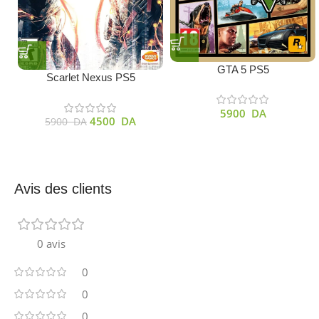
GTA 5 PS5
Scarlet Nexus PS5
5900
DA
4500
DA
5900
DA
Avis des clients
0 avis
0
0
0