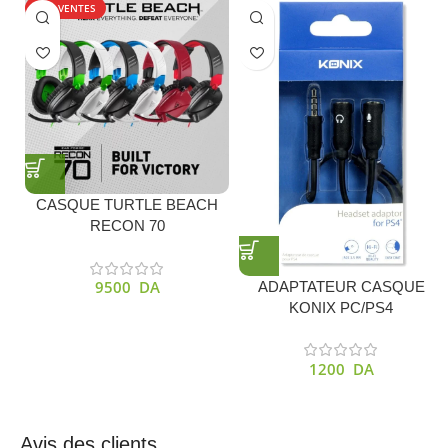
TOP VENTES
CASQUE TURTLE BEACH
RECON 70
XBOX/PS4/PS5/SWITCH
COULEURS
9500
DA
ADAPTATEUR CASQUE
KONIX PC/PS4
1200
DA
Avis des clients