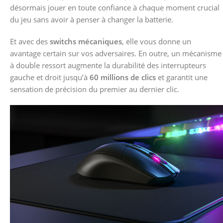
désormais jouer en toute confiance à chaque moment crucial
du jeu sans avoir à penser à changer la batterie.
Et avec des
switchs mécaniques
, elle vous donne un
avantage certain sur vos adversaires. En outre, un mécanisme
à double ressort augmente la durabilité des interrupteurs
gauche et droit jusqu’à
60 millions de clics
et garantit une
sensation de précision du premier au dernier clic.