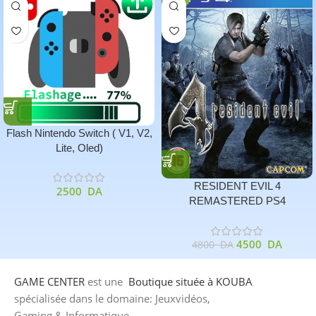
Flash Nintendo Switch ( V1, V2,
Lite, Oled)
RESIDENT EVIL 4
2500
DA
REMASTERED PS4
4500
DA
4800
DA
GAME CENTER
est une
Boutique
située à KOUBA
spécialisée dans le domaine: Jeuxvidéos,
Gaming & Informatique.