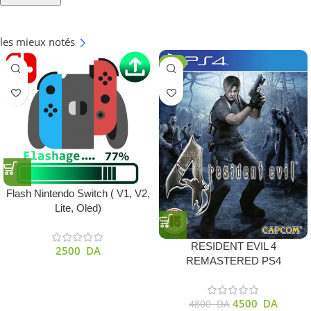
les mieux notés
-6%
Flash Nintendo Switch ( V1, V2,
Lite, Oled)
RESIDENT EVIL 4
2500
DA
REMASTERED PS4
4500
DA
4800
DA