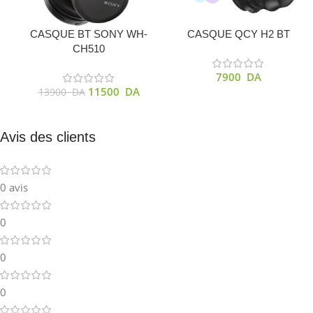
CASQUE BT SONY WH-
CASQUE QCY H2 BT
CH510
7900
DA
11500
DA
13900
DA
Avis des clients
0 avis
0
0
0