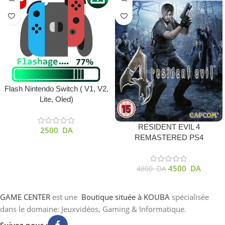
Flash Nintendo Switch ( V1, V2,
Lite, Oled)
RESIDENT EVIL 4
2500
DA
REMASTERED PS4
4500
DA
4800
DA
GAME CENTER
est une
Boutique
située à KOUBA
spécialisée
dans le domaine: Jeuxvidéos, Gaming & Informatique.
Suivez-nous :