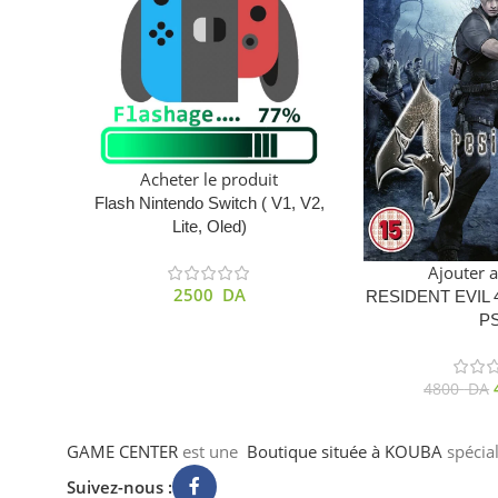
Acheter le produit
Flash Nintendo Switch ( V1, V2,
Lite, Oled)
Ajouter 
2500
DA
RESIDENT EVIL
P
4800
DA
GAME CENTER
est une
Boutique
située à KOUBA
spécia
Suivez-nous :