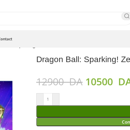
Contact
on Ball: Sparking! Zero PS5
Dragon Ball: Sparking! Z
12900
DA
10500
D
Com