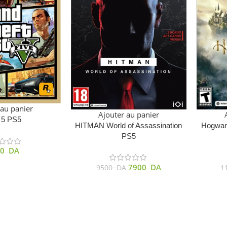
 au panier
Ajouter au panier
 5 PS5
HITMAN World of Assassination
Hogwart
PS5
00
DA
7900
DA
9500
DA
1