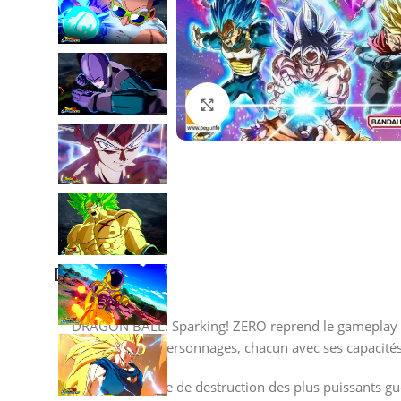
Agrandir
Description
DRAGON BALL: Sparking! ZERO reprend le gameplay ef
incroyable de personnages, chacun avec ses capacité
Incarnez la force de destruction des plus puissants g