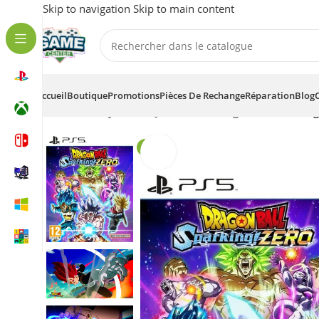
Skip to navigation
Skip to main content
Accueil
Boutique
Promotions
Pièces De Rechange
Réparation
Blog
Accueil
/
Playstation
/
Jeux-vidéos / Digitale
/
PS5
/
Drag
-19%