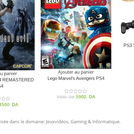
PS3 S
Ajouter au panier
au panier
Lego Marvel’s Avengers PS4
 4 REMASTERED
S4
3900
DA
5500
DA
4500
DA
lisée dans le domaine: Jeuxvidéos, Gaming & Informatique.