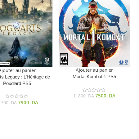
Ajouter au panier
Ajouter au panier
Mortal Kombat 1 PS5
s Legacy : L’Héritage de
Poudlard PS5
7500
DA
11800
DA
7900
DA
1700
DA