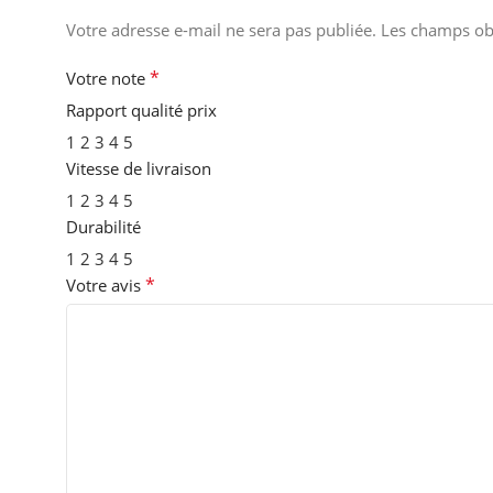
Votre adresse e-mail ne sera pas publiée.
Les champs obl
*
Votre note
Rapport qualité prix
1
2
3
4
5
Vitesse de livraison
1
2
3
4
5
Durabilité
1
2
3
4
5
*
Votre avis