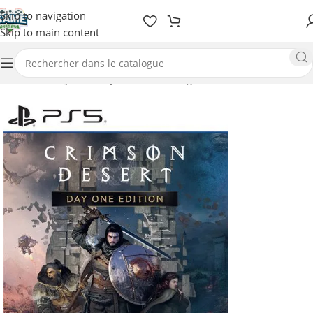
Skip to navigation
Skip to main content
Accueil
/
Playstation
/
Jeux-vidéos / Digitale
/
PS5