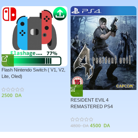
Flash Nintendo Switch ( V1, V2,
Lite, Oled)
-6%
2500
DA
RESIDENT EVIL 4
REMASTERED PS4
4500
DA
4800
DA