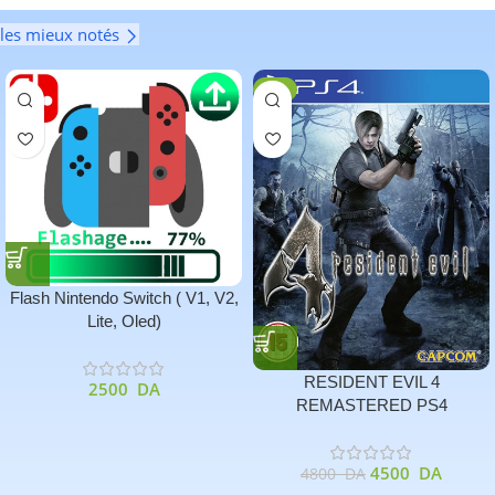
les mieux notés
-6%
Flash Nintendo Switch ( V1, V2,
Lite, Oled)
RESIDENT EVIL 4
2500
DA
REMASTERED PS4
4500
DA
4800
DA